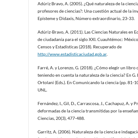
Adúriz Bravo, A. (2005). ¿Qué naturaleza de la cienci
profesores de ciencias?: Una cuestión actual de la inv
Episteme y Didaxis, Número extraordinario, 23-33.
Adúriz-Bravo, A. (2011). Las Ciencias Naturales en 
de ciudadanía para el siglo XXI. Cuauhtémoc: México
Censos y Estadísticas (2018). Recuperado de
http://www.estadisticaciudad.gob.ar
.
Farré, A. y Lorenzo, G. (2018). ¿Cómo elegir un libro 
teniendo en cuenta la naturaleza de la ciencia? En G. 
Ortolani (Eds.). En Comunicando la ciencia (pp. 81-10
UNL.
Fernández, I., Gil, D., Carrascosa, J., Cachapuz, A. y Pr
deformadas de la ciencia transmitidas por la enseñan
Ciencias, 20(3), 477-488.
Garritz, A. (2006). Naturaleza de la ciencia e indagac