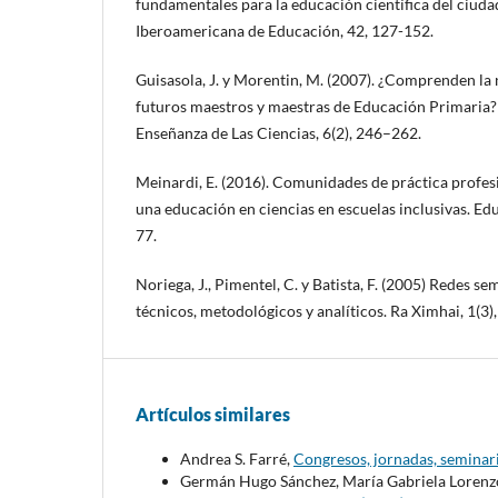
fundamentales para la educación científica del ciuda
Iberoamericana de Educación, 42, 127-152.
Guisasola, J. y Morentin, M. (2007). ¿Comprenden la n
futuros maestros y maestras de Educación Primaria? 
Enseñanza de Las Ciencias, 6(2), 246–262.
Meinardi, E. (2016). Comunidades de práctica profes
una educación en ciencias en escuelas inclusivas. Ed
77.
Noriega, J., Pimentel, C. y Batista, F. (2005) Redes se
técnicos, metodológicos y analíticos. Ra Ximhai, 1(3)
Artículos similares
Andrea S. Farré,
Congresos, jornadas, seminari
Germán Hugo Sánchez, María Gabriela Lorenz