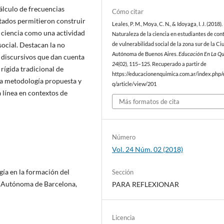
cálculo de frecuencias
Cómo citar
ltados permitieron construir
Leales, P. M., Moya, C. N., & Idoyaga, I. J. (2018).
e ciencia como una actividad
Naturaleza de la ciencia en estudiantes de con
social. Destacan la no
de vulnerabilidad social de la zona sur de la C
Autónoma de Buenos Aires.
Educación En La Q
s discursivos que dan cuenta
24
(02), 115–125. Recuperado a partir de
 rígida tradicional de
https://educacionenquimica.com.ar/index.php/
la metodología propuesta y
q/article/view/201
 línea en contextos de
Más formatos de cita
Número
Vol. 24 Núm. 02 (2018)
gía en la formación del
Sección
ad Autónoma de Barcelona,
PARA REFLEXIONAR
Licencia