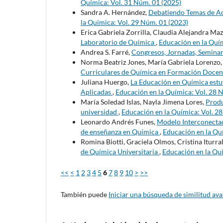
Química: Vol. 31 Núm. 01 (2025)
Sandra A. Hernández,
Debatiendo Temas de Act
la Química: Vol. 29 Núm. 01 (2023)
Erica Gabriela Zorrilla, Claudia Alejandra Mazz
Laboratorio de Química
,
Educación en la Quím
Andrea S. Farré,
Congresos, Jornadas, Seminar
Norma Beatriz Jones, María Gabriela Lorenzo
Curriculares de Química en Formación Doce
Juliana Huergo,
La Educación en Química estuv
Aplicadas
,
Educación en la Química: Vol. 28 
María Soledad Islas, Nayla Jimena Lores,
Produ
universidad
,
Educación en la Química: Vol. 2
Leonardo Andrés Funes,
Modelo Interconectad
de enseñanza en Química
,
Educación en la Qu
Romina Biotti, Graciela Olmos, Cristina Iturra
de Química Universitaria
,
Educación en la Qu
<<
<
1
2
3
4
5
6
7
8
9
10
>
>>
También puede
Iniciar una búsqueda de similitud av