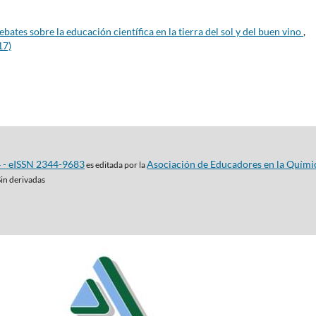
bates sobre la educación científica en la tierra del sol y del buen vino
,
17)
4 - eISSN 2344-9683
Asociación de Educadores en la Quími
es editada por la
Sin derivadas