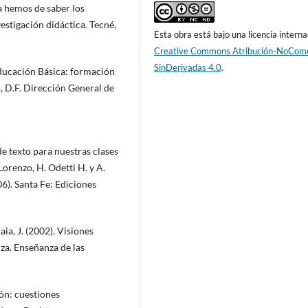
a hemos de saber los
estigación didáctica. Tecné,
Esta obra está bajo una licencia interna
Creative Commons Atribución-NoCome
SinDerivadas 4.0
.
Educación Básica: formación
, D.F. Dirección General de
de texto para nuestras clases
Lorenzo, H. Odetti H. y A.
6). Santa Fe: Ediciones
aia, J. (2002). Visiones
za. Enseñanza de las
ión: cuestiones