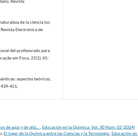
dano. Revista
aturaleza de la ciencia los
Revista Electrónica de
ional del profesorado para
ucação em Foco, 21(1), 65-
mánticas: aspectos teóricos,
, 439-451.
os de aquí y de allá…
,
Educación en la Química: Vol. 30 Núm. 02 (2024)
o,
El lugar de la Química entre las Ciencias y la Tecnología
,
Educación en 