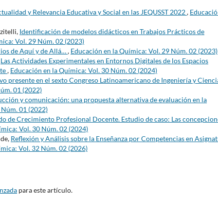
ualidad y Relevancia Educativa y Social en las JEQUSST 2022
,
Educació
itelli,
Identificación de modelos didácticos en Trabajos Prácticos de
ica: Vol. 29 Núm. 02 (2023)
ios de Aquí y de Allá…
,
Educación en la Química: Vol. 29 Núm. 02 (2023)
,
Las Actividades Experimentales en Entornos Digitales de los Espacios
nte
,
Educación en la Química: Vol. 30 Núm. 02 (2024)
o presente en el sexto Congreso Latinoamericano de Ingeniería y Cienci
Núm. 01 (2022)
cción y comunicación: una propuesta alternativa de evaluación en la
8 Núm. 01 (2022)
o de Crecimiento Profesional Docente. Estudio de caso: Las concepcion
ímica: Vol. 30 Núm. 02 (2024)
lde,
Reflexión y Análisis sobre la Enseñanza por Competencias en Asigna
ímica: Vol. 32 Núm. 02 (2026)
anzada
para este artículo.