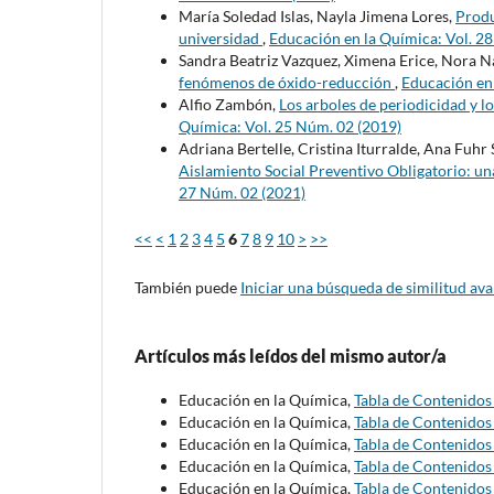
María Soledad Islas, Nayla Jimena Lores,
Produ
universidad
,
Educación en la Química: Vol. 2
Sandra Beatriz Vazquez, Ximena Erice, Nora 
fenómenos de óxido-reducción
,
Educación en 
Alfio Zambón,
Los arboles de periodicidad y l
Química: Vol. 25 Núm. 02 (2019)
Adriana Bertelle, Cristina Iturralde, Ana Fuhr 
Aislamiento Social Preventivo Obligatorio: una
27 Núm. 02 (2021)
<<
<
1
2
3
4
5
6
7
8
9
10
>
>>
También puede
Iniciar una búsqueda de similitud av
Artículos más leídos del mismo autor/a
Educación en la Química,
Tabla de Contenido
Educación en la Química,
Tabla de Contenido
Educación en la Química,
Tabla de Contenido
Educación en la Química,
Tabla de Contenido
Educación en la Química,
Tabla de Contenido