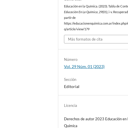
Educación en la Química. (2023). Tabla de Cont
Educación En La Química
,
29
(01), i-v. Recupera
partir de
https://educacionenquimica.com.ar/index.php/
q/article/view/179
Más formatos de cita
Número
Vol. 29 Núm. 01 (2023)
Sección
Editorial
Licencia
Derechos de autor 2023 Educación en 
Química