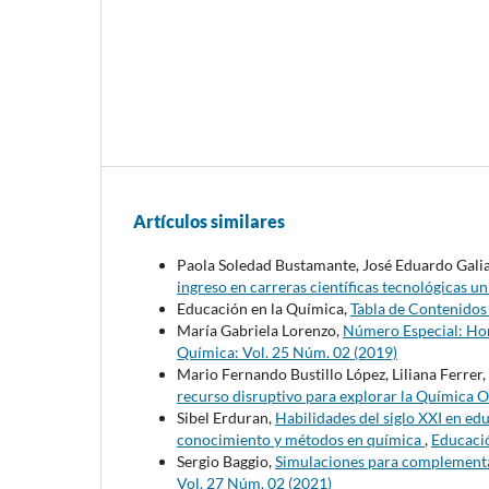
Artículos similares
Paola Soledad Bustamante, José Eduardo Gali
ingreso en carreras científicas tecnológicas un
Educación en la Química,
Tabla de Contenido
María Gabriela Lorenzo,
Número Especial: Hom
Química: Vol. 25 Núm. 02 (2019)
Mario Fernando Bustillo López, Liliana Ferrer,
recurso disruptivo para explorar la Química 
Sibel Erduran,
Habilidades del siglo XXI en ed
conocimiento y métodos en química
,
Educació
Sergio Baggio,
Simulaciones para complementar 
Vol. 27 Núm. 02 (2021)