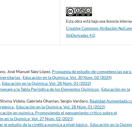
Esta obra está bajo una licencia interna
Creative Commons Atribución-NoCome
SinDerivadas 4.0
.
ano, José Manuel Sáez López,
Propuesta de estudio de competencias para 
iversitarias
,
Educación en la Química: Vol. 30 Núm. 02 (2024)
s
,
Educación en la Química: Vol. 28 Núm. 01 (2022)
enaje a la Tabla Periódica de los Elementos Químicos
,
Educación en la
 Silvina Videla, Gabriela Ohanian, Sergio Vardaro,
Realidad Aumentada 
Orgánica
,
Educación en la Química: Vol. 28 Núm. 01 (2022)
ucación en química. Promoviendo el pensamiento crítico sobre el
n en la Química: Vol. 27 Núm. 02 (2021)
el estudio de la cinética química a nivel básico
,
Educación en la Quími