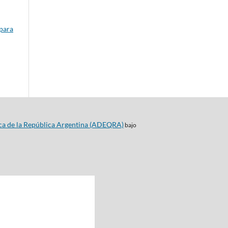
 para
ca de la República Argentina (ADEQRA)
bajo