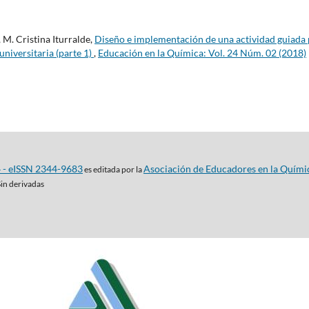
 M. Cristina Iturralde,
Diseño e implementación de una actividad guiada
universitaria (parte 1)
,
Educación en la Química: Vol. 24 Núm. 02 (2018)
4 - eISSN 2344-9683
Asociación de Educadores en la Quími
es editada por la
Sin derivadas