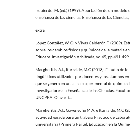
Izquierdo, M. (ed.) (1999). Aportación de un modelo c
enseñanza de las ciencias. Enseñanza de las Ciencias
extra
López González, W. O. y Vivas Calderón F. (2009). Es
sobre los cambios físicos y químicos de la materia 
Educere. Investigación Arbitrada, vol45, pp 491-499.
Margheritis, A.I., Iturralde, M.C (2013). Estudio de l
lingüísticos utilizados por docentes y los alumnos en
que se genera en una clase experimental de química 
Investigadores en Enseñanza de las Ciencias. Faculta
UNCPBA. Olavarría.
Margheritis, A.I., Goyeneche M.A. e Iturralde, M.C (
actividad guiada para un trabajo Práctico de Labora
universitaria (Primera Parte). Educación en la Quími