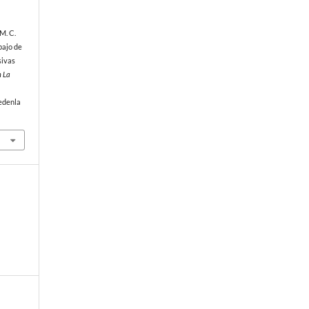
 M. C.
bajo de
sivas
 La
edenla