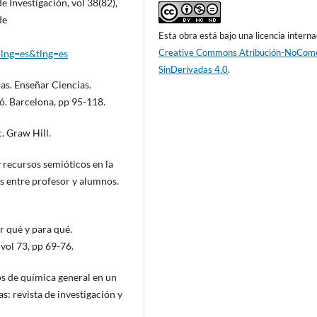
 Investigación, vol 38(82),
de
Esta obra está bajo una licencia interna
Creative Commons Atribución-NoCome
lng=es&tlng=es
SinDerivadas 4.0
.
as. Enseñar Ciencias.
ó. Barcelona, pp 95-118.
. Graw Hill.
 y recursos semióticos en la
s entre profesor y alumnos.
 qué y para qué.
vol 73, pp 69-76.
cos de química general en un
s: revista de investigación y