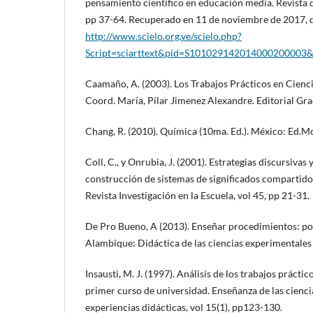
pensamiento científico en educación media. Revista de
pp 37-64. Recuperado en 11 de noviembre de 2017, 
http://www.scielo.org.ve/scielo.php?
Script=sciarttext&pid=S101029142014000200003&
Caamaño, A. (2003). Los Trabajos Prácticos en Cienci
Coord. María, Pilar Jimenez Alexandre. Editorial Gra
Chang, R. (2010). Química (10ma. Ed.). México: Ed.Mc
Coll, C., y Onrubia, J. (2001). Estrategias discursivas
construcción de sistemas de significados compartido
Revista Investigación en la Escuela, vol 45, pp 21-31.
De Pro Bueno, A (2013). Enseñar procedimientos: por
Alambique: Didáctica de las ciencias experimentales 
Insausti, M. J. (1997). Análisis de los trabajos prácti
primer curso de universidad. Enseñanza de las ciencia
experiencias didácticas, vol 15(1), pp123-130.