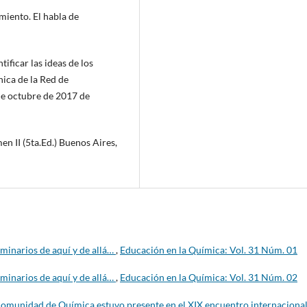
miento. El habla de
tificar las ideas de los
nica de la Red de
de octubre de 2017 de
en II (5ta.Ed.) Buenos Aires,
minarios de aquí y de allá…
,
Educación en la Química: Vol. 31 Núm. 01
minarios de aquí y de allá…
,
Educación en la Química: Vol. 31 Núm. 02
a comunidad de Química estuvo presente en el XIX encuentro internaciona