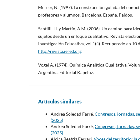
Mercer, N. (1997). La construcción guiada del conoci
profesores y alumnos. Barcelona, España. Paidós.
Santilli, H. y Martín, A.M. (2006). Un camino para iden
sujetos desde un enfoque cualitativo. Revista electró
Investigación Educativa, vol 1(4). Recuperado en 10 
http://revista.iered.org
Vogel A. (1974). Química Analítica Cualitativa. Volum
Argentina. Editorial Kapeluz.
Artículos similares
Andrea Soledad Farré,
Congresos, jornadas, se
(2025)
Andrea Soledad Farré,
Congresos, jornadas, se
(2025)
Alcira Beatriz Ferrari,
Voces del territorio: l