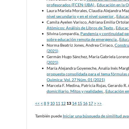
profesorados (FCEN-UBA)
,
Educación en la Q
Laura Mariela Morales, Claudia Alejandra Mazzi
nivel secundario y en el nivel superior
,
Educac
Camila Ayelen Varisco, Adriana Emilia Ortolan
Atómicos: Análisis de Libros de Texto
,
Educaci
Silvina Lompardía,
Pandemia y continuidad ped
sobre educación remota de emergencia
,
Educa
Norma Beatriz Jones, Andrea Ciriaco,
Constr
(2021)
Germán Hugo Sánchez, María Gabriela Lorenz
(2021)
María Alejandra Goyeneche, Analía Inés Margh
propuesta consolidada para el tema fórmulas
Química: Vol. 27 Núm. 01 (2021)
Marcela F. Medina, Patricia Rojas, Gerardo R. 
domiciliario. Mitos y realidades
,
Educación en
<<
<
8
9
10
11
12
13
14
15
16
17
>
>>
También puede
Iniciar una búsqueda de similitud av