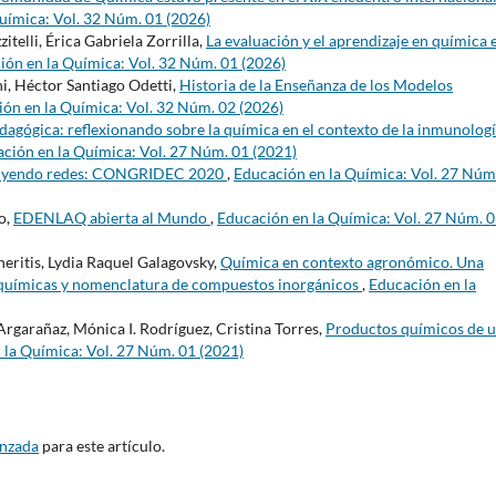
uímica: Vol. 32 Núm. 01 (2026)
telli, Érica Gabriela Zorrilla,
La evaluación y el aprendizaje en química e
ión en la Química: Vol. 32 Núm. 01 (2026)
i, Héctor Santiago Odetti,
Historia de la Enseñanza de los Modelos
ón en la Química: Vol. 32 Núm. 02 (2026)
agógica: reflexionando sobre la química en el contexto de la inmunologí
ción en la Química: Vol. 27 Núm. 01 (2021)
uyendo redes: CONGRIDEC 2020
,
Educación en la Química: Vol. 27 Núm
o,
EDENLAQ abierta al Mundo
,
Educación en la Química: Vol. 27 Núm. 
eritis, Lydia Raquel Galagovsky,
Química en contexto agronómico. Una
 químicas y nomenclatura de compuestos inorgánicos
,
Educación en la
Argarañaz, Mónica I. Rodríguez, Cristina Torres,
Productos químicos de 
 la Química: Vol. 27 Núm. 01 (2021)
anzada
para este artículo.