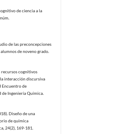
ognitivo de ciencia a la
, núm.
tudio de las preconcepciones
en alumnos de noveno grado.
os recursos cognitivos
 la interacción discursiva
II Encuentro de
d de Ingeniería Química.
2018). Diseño de una
torio de química
ca, 24(2), 169-181.