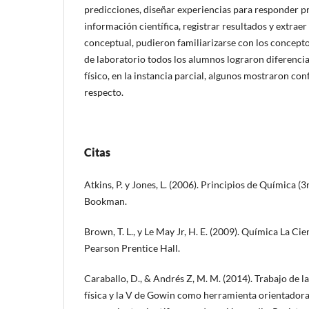
predicciones, diseñar experiencias para responder pr
información científica, registrar resultados y extrae
conceptual, pudieron familiarizarse con los concepto
de laboratorio todos los alumnos lograron diferenci
físico, en la instancia parcial, algunos mostraron co
respecto.
Citas
Atkins, P. y Jones, L. (2006). Principios de Química (3
Bookman.
Brown, T. L., y Le May Jr, H. E. (2009). Química La Cie
Pearson Prentice Hall.
Caraballo, D., & Andrés Z, M. M. (2014). Trabajo de l
física y la V de Gowin como herramienta orientadora 