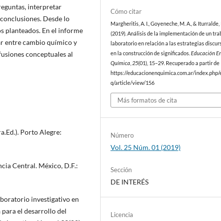
eguntas, interpretar
Cómo citar
r conclusiones. Desde lo
Margheritis, A. I., Goyeneche, M. A., & Iturralde,
s planteados. En el informe
(2019). Análisis de la implementación de un tra
ar entre cambio químico y
laboratorio en relación a las estrategias discur
nfusiones conceptuales al
en la construcción de significados.
Educación En
Química
,
25
(01), 15–29. Recuperado a partir de
https://educacionenquimica.com.ar/index.php/
q/article/view/156
Más formatos de cita
ra.Ed.). Porto Alegre:
Número
Vol. 25 Núm. 01 (2019)
ncia Central. México, D.F.:
Sección
DE INTERÉS
aboratorio investigativo en
para el desarrollo del
Licencia