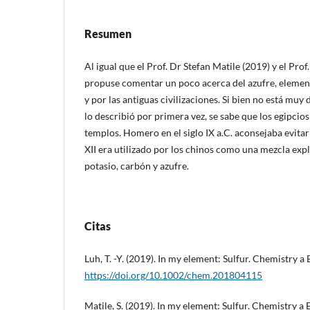
Resumen
Al igual que el Prof. Dr Stefan Matile (2019) y el Prof
propuse comentar un poco acerca del azufre, elemen
y por las antiguas civilizaciones. Si bien no está muy 
lo describió por primera vez, se sabe que los egipcios
templos. Homero en el siglo IX a.C. aconsejaba evitar s
XII era utilizado por los chinos como una mezcla expl
potasio, carbón y azufre.
Citas
Luh, T. -Y. (2019). In my element: Sulfur. Chemistry a
https://doi.org/10.1002/chem.201804115
Matile, S. (2019). In my element: Sulfur. Chemistry a