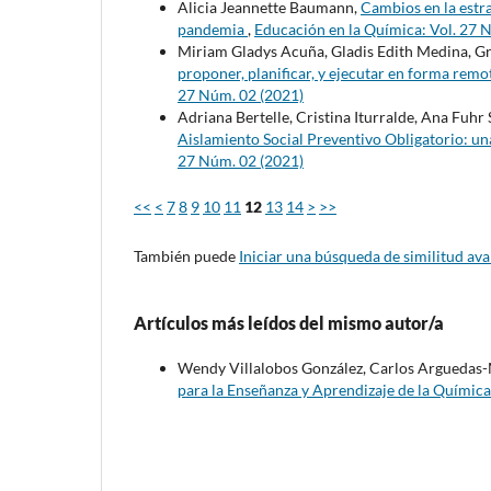
Alicia Jeannette Baumann,
Cambios en la estr
pandemia
,
Educación en la Química: Vol. 27 
Miriam Gladys Acuña, Gladis Edith Medina, G
proponer, planificar, y ejecutar en forma re
27 Núm. 02 (2021)
Adriana Bertelle, Cristina Iturralde, Ana Fuhr 
Aislamiento Social Preventivo Obligatorio: una
27 Núm. 02 (2021)
<<
<
7
8
9
10
11
12
13
14
>
>>
También puede
Iniciar una búsqueda de similitud av
Artículos más leídos del mismo autor/a
Wendy Villalobos González, Carlos Arguedas-M
para la Enseñanza y Aprendizaje de la Química