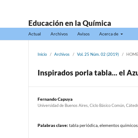
Educación en la Química
Actual
Archivos
Avisos
Acerca de
Inicio
/
Archivos
/
Vol. 25 Núm. 02 (2019)
/
HOMEN
Inspirados porla tabla... el Az
Fernando Capuya
Universidad de Buenos Aires, Ciclo Básico Común, Cáted
Palabras clave:
tabla periódica, elementos químicos