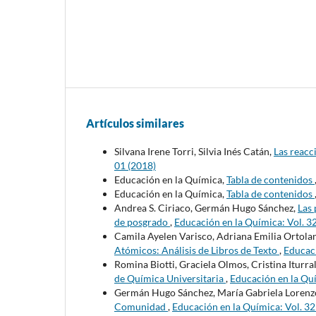
Artículos similares
Silvana Irene Torri, Silvia Inés Catán,
Las reacc
01 (2018)
Educación en la Química,
Tabla de contenidos
Educación en la Química,
Tabla de contenidos
Andrea S. Ciriaco, Germán Hugo Sánchez,
Las 
de posgrado
,
Educación en la Química: Vol. 3
Camila Ayelen Varisco, Adriana Emilia Ortolan
Atómicos: Análisis de Libros de Texto
,
Educaci
Romina Biotti, Graciela Olmos, Cristina Iturra
de Química Universitaria
,
Educación en la Qu
Germán Hugo Sánchez, María Gabriela Lorenz
Comunidad
,
Educación en la Química: Vol. 3