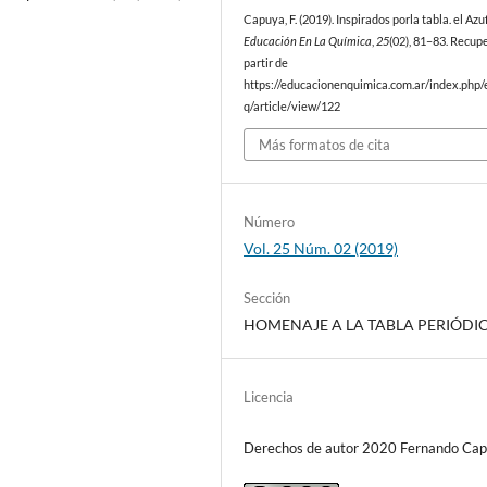
Capuya, F. (2019). Inspirados porla tabla. el Azu
Educación En La Química
,
25
(02), 81–83. Recup
partir de
https://educacionenquimica.com.ar/index.php/
q/article/view/122
Más formatos de cita
Número
Vol. 25 Núm. 02 (2019)
Sección
HOMENAJE A LA TABLA PERIÓDI
Licencia
Derechos de autor 2020 Fernando Ca