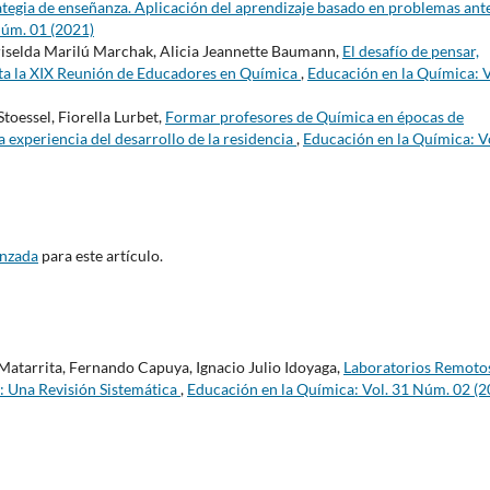
ategia de enseñanza. Aplicación del aprendizaje basado en problemas ante
Núm. 01 (2021)
riselda Marilú Marchak, Alicia Jeannette Baumann,
El desafío de pensar,
mota la XIX Reunión de Educadores en Química
,
Educación en la Química: V
Stoessel, Fiorella Lurbet,
Formar profesores de Química en épocas de
 experiencia del desarrollo de la residencia
,
Educación en la Química: V
anzada
para este artículo.
atarrita, Fernando Capuya, Ignacio Julio Idoyaga,
Laboratorios Remoto
: Una Revisión Sistemática
,
Educación en la Química: Vol. 31 Núm. 02 (2