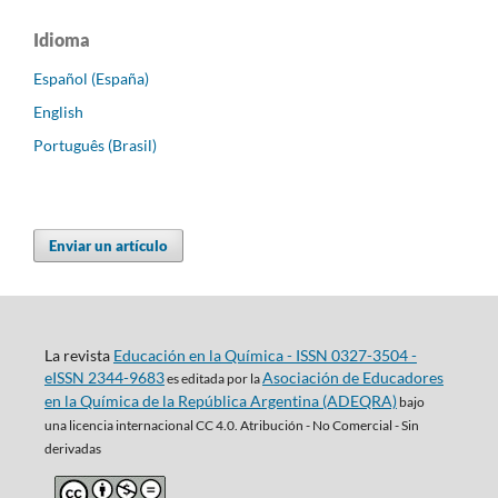
Idioma
Español (España)
English
Português (Brasil)
Enviar un artículo
La revista
Educación en la Química - ISSN 0327-3504 -
eISSN 2344-9683
Asociación de Educadores
es editada por la
en la Química de la República Argentina (ADEQRA)
bajo
una
licencia internacional CC 4.0. Atribución - No Comercial - Sin
derivadas