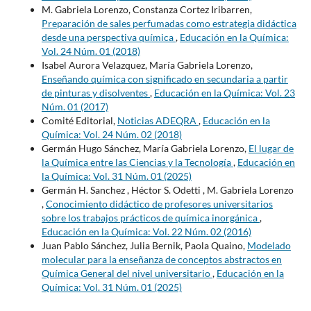
M. Gabriela Lorenzo, Constanza Cortez Iribarren,
Preparación de sales perfumadas como estrategia didáctica
desde una perspectiva química
,
Educación en la Química:
Vol. 24 Núm. 01 (2018)
Isabel Aurora Velazquez, María Gabriela Lorenzo,
Enseñando química con significado en secundaria a partir
de pinturas y disolventes
,
Educación en la Química: Vol. 23
Núm. 01 (2017)
Comité Editorial,
Noticias ADEQRA
,
Educación en la
Química: Vol. 24 Núm. 02 (2018)
Germán Hugo Sánchez, María Gabriela Lorenzo,
El lugar de
la Química entre las Ciencias y la Tecnología
,
Educación en
la Química: Vol. 31 Núm. 01 (2025)
Germán H. Sanchez , Héctor S. Odetti , M. Gabriela Lorenzo
,
Conocimiento didáctico de profesores universitarios
sobre los trabajos prácticos de química inorgánica
,
Educación en la Química: Vol. 22 Núm. 02 (2016)
Juan Pablo Sánchez, Julia Bernik, Paola Quaino,
Modelado
molecular para la enseñanza de conceptos abstractos en
Química General del nivel universitario
,
Educación en la
Química: Vol. 31 Núm. 01 (2025)