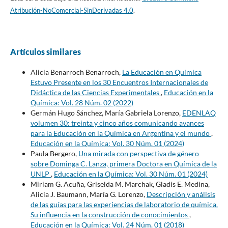
Atribución-NoComercial-SinDerivadas 4.0
.
Artículos similares
Alicia Benarroch Benarroch,
La Educación en Química
Estuvo Presente en los 30 Encuentros Internacionales de
Didáctica de las Ciencias Experimentales
,
Educación en la
Química: Vol. 28 Núm. 02 (2022)
Germán Hugo Sánchez, María Gabriela Lorenzo,
EDENLAQ
volumen 30: treinta y cinco años comunicando avances
para la Educación en la Química en Argentina y el mundo
,
Educación en la Química: Vol. 30 Núm. 01 (2024)
Paula Bergero,
Una mirada con perspectiva de género
sobre Dominga C. Lanza, primera Doctora en Química de la
UNLP
,
Educación en la Química: Vol. 30 Núm. 01 (2024)
Miriam G. Acuña, Griselda M. Marchak, Gladis E. Medina,
Alicia J. Baumann, María G. Lorenzo,
Descripción y análisis
de las guías para las experiencias de laboratorio de química.
Su influencia en la construcción de conocimientos
,
Educación en la Química: Vol. 24 Núm. 01 (2018)