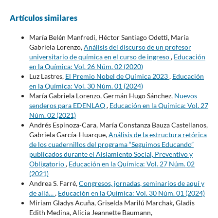
Artículos similares
María Belén Manfredi, Héctor Santiago Odetti, María
Gabriela Lorenzo,
Análisis del discurso de un profesor
universitario de química en el curso de ingreso
,
Educación
en la Química: Vol. 26 Núm. 02 (2020)
Luz Lastres,
El Premio Nobel de Química 2023
,
Educación
en la Química: Vol. 30 Núm. 01 (2024)
María Gabriela Lorenzo, Germán Hugo Sánchez,
Nuevos
senderos para EDENLAQ
,
Educación en la Química: Vol. 27
Núm. 02 (2021)
Andrés Espinoza-Cara, María Constanza Bauza Castellanos,
Gabriela García-Huarque,
Análisis de la estructura retórica
de los cuadernillos del programa “Seguimos Educando”
publicados durante el Aislamiento Social, Preventivo y
Obligatorio
,
Educación en la Química: Vol. 27 Núm. 02
(2021)
Andrea S. Farré,
Congresos, jornadas, seminarios de aquí y
de allá…
,
Educación en la Química: Vol. 30 Núm. 01 (2024)
Miriam Gladys Acuña, Griselda Marilú Marchak, Gladis
Edith Medina, Alicia Jeannette Baumann,