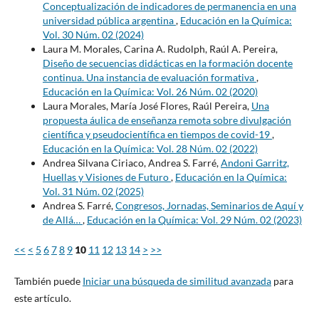
Conceptualización de indicadores de permanencia en una
universidad pública argentina
,
Educación en la Química:
Vol. 30 Núm. 02 (2024)
Laura M. Morales, Carina A. Rudolph, Raúl A. Pereira,
Diseño de secuencias didácticas en la formación docente
continua. Una instancia de evaluación formativa
,
Educación en la Química: Vol. 26 Núm. 02 (2020)
Laura Morales, María José Flores, Raúl Pereira,
Una
propuesta áulica de enseñanza remota sobre divulgación
científica y pseudocientífica en tiempos de covid-19
,
Educación en la Química: Vol. 28 Núm. 02 (2022)
Andrea Silvana Ciriaco, Andrea S. Farré,
Andoni Garritz,
Huellas y Visiones de Futuro
,
Educación en la Química:
Vol. 31 Núm. 02 (2025)
Andrea S. Farré,
Congresos, Jornadas, Seminarios de Aquí y
de Allá…
,
Educación en la Química: Vol. 29 Núm. 02 (2023)
<<
<
5
6
7
8
9
10
11
12
13
14
>
>>
También puede
Iniciar una búsqueda de similitud avanzada
para
este artículo.