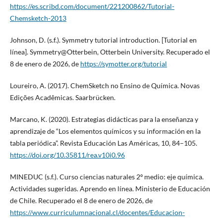
https://es.scribd.com/document/221200862/Tutorial-
Chemsketch-2013
Johnson, D. (s.f.). Symmetry tutorial introduction. [Tutorial en
línea]. Symmetry@Otterbein, Otterbein University. Recuperado el
8 de enero de 2026, de
https://symotter.org/tutorial
Loureiro, A. (2017). ChemSketch no Ensino de Química. Novas
Edições Acadêmicas. Saarbrücken.
Marcano, K. (2020). Estrategias didácticas para la enseñanza y
aprendizaje de “Los elementos químicos y su información en la
tabla periódica”. Revista Educación Las Américas, 10, 84–105.
https://doi.org/10.35811/rea.v10i0.96
MINEDUC (s.f.). Curso ciencias naturales 2º medio: eje química.
Actividades sugeridas. Aprendo en línea. Ministerio de Educación
de Chile. Recuperado el 8 de enero de 2026, de
https://www.curriculumnacional.cl/docentes/Educacion-