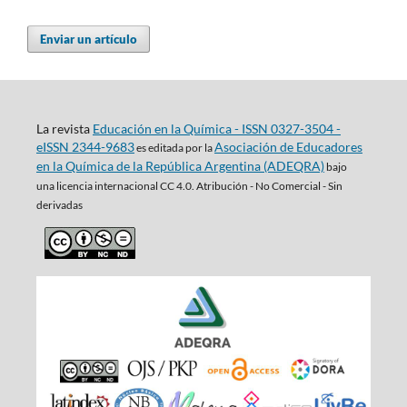
Enviar un artículo
La revista
Educación en la Química - ISSN 0327-3504 -
eISSN 2344-9683
Asociación de Educadores
es editada por la
en la Química de la República Argentina (ADEQRA)
bajo
una
licencia internacional CC 4.0. Atribución - No Comercial - Sin
derivadas