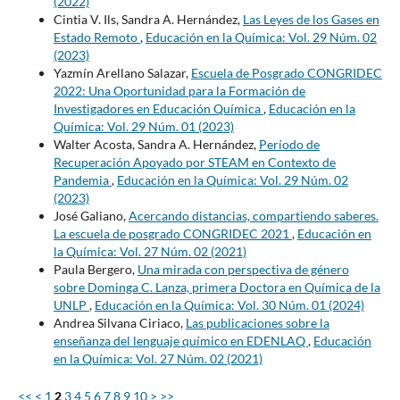
(2022)
Cintia V. Ils, Sandra A. Hernández,
Las Leyes de los Gases en
Estado Remoto
,
Educación en la Química: Vol. 29 Núm. 02
(2023)
Yazmín Arellano Salazar,
Escuela de Posgrado CONGRIDEC
2022: Una Oportunidad para la Formación de
Investigadores en Educación Química
,
Educación en la
Química: Vol. 29 Núm. 01 (2023)
Walter Acosta, Sandra A. Hernández,
Período de
Recuperación Apoyado por STEAM en Contexto de
Pandemia
,
Educación en la Química: Vol. 29 Núm. 02
(2023)
José Galiano,
Acercando distancias, compartiendo saberes.
La escuela de posgrado CONGRIDEC 2021
,
Educación en
la Química: Vol. 27 Núm. 02 (2021)
Paula Bergero,
Una mirada con perspectiva de género
sobre Dominga C. Lanza, primera Doctora en Química de la
UNLP
,
Educación en la Química: Vol. 30 Núm. 01 (2024)
Andrea Silvana Ciriaco,
Las publicaciones sobre la
enseñanza del lenguaje químico en EDENLAQ
,
Educación
en la Química: Vol. 27 Núm. 02 (2021)
<<
<
1
2
3
4
5
6
7
8
9
10
>
>>