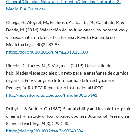
General/Ciencias-Naturales-2-medio/Ciencias-Naturales-2-
Medio-Eje-Quimica/
Ortega, G., Alegret, M., Espinosa, A., Ibarria, M., Cañabate, P., &
Boada, M. (2014). Valoración de las funciones viso-perceptivas y
visoespaciales en la práctica forense. Revista Española de
Medicina Legal, 40(2), 83-85.
https://doi.org/10.1016/j.reml.2013.11.003
Pineda, D., Torres, N., & Vargas, E. (2019). Desarrollo de
habilidades visoespaciales: un reto para la enseñanza de química
orgánica. En V Congreso Internacional de Investigación y
Pedagogía. RiUPTC Repositorio Institucional UPTC.
http://repositorio.uptc.edu.co/handle/001/5141
Pribyl, J., & Bodner, G. (1987). Spatial ability and its role in organic
chemistry: a study of four organic courses. Journal of Research in
Science Teaching, 24(3), 229-240.
https://doi.org/10.1002/tea.3660240304