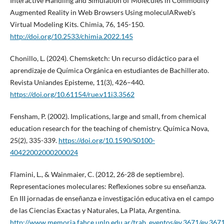
Interactive Handling and Simulation of Molecules in Commodity
Augmented Reality in Web Browsers Using moleculARweb’s
Virtual Modeling Kits. Chimia, 76, 145-150.
http://doi.org/10.2533/chimia.2022.145
Chonillo, L. (2024). Chemsketch: Un recurso didáctico para el
aprendizaje de Química Orgánica en estudiantes de Bachillerato.
Revista Uniandes Episteme, 11(3), 426–440.
https://doi.org/10.61154/rue.v11i3.3562
Fensham, P. (2002). Implications, large and small, from chemical
education research for the teaching of chemistry. Química Nova,
25(2), 335-339.
https://doi.org/10.1590/S0100-
40422002000200024
Flamini, L., & Wainmaier, C. (2012, 26-28 de septiembre).
Representaciones moleculares: Reflexiones sobre su enseñanza.
En III jornadas de enseñanza e investigación educativa en el campo
de las Ciencias Exactas y Naturales, La Plata, Argentina.
http://www.memoria.fahce.unlp.edu.ar/trab_eventos/ev.3671/ev.3671