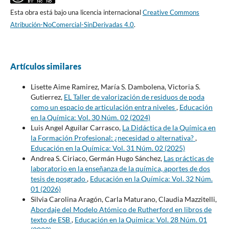
Esta obra está bajo una licencia internacional
Creative Commons
Atribución-NoComercial-SinDerivadas 4.0
.
Artículos similares
Lisette Aime Ramirez, María S. Dambolena, Victoria S.
Gutierrez,
EL Taller de valorización de residuos de poda
como un espacio de articulación entra niveles
,
Educación
en la Química: Vol. 30 Núm. 02 (2024)
Luis Angel Aguilar Carrasco,
La Didáctica de la Química en
la Formación Profesional: ¿necesidad o alternativa?
,
Educación en la Química: Vol. 31 Núm. 02 (2025)
Andrea S. Ciriaco, Germán Hugo Sánchez,
Las prácticas de
laboratorio en la enseñanza de la química, aportes de dos
tesis de posgrado
,
Educación en la Química: Vol. 32 Núm.
01 (2026)
Silvia Carolina Aragón, Carla Maturano, Claudia Mazzitelli,
Abordaje del Modelo Atómico de Rutherford en libros de
texto de ESB
,
Educación en la Química: Vol. 28 Núm. 01