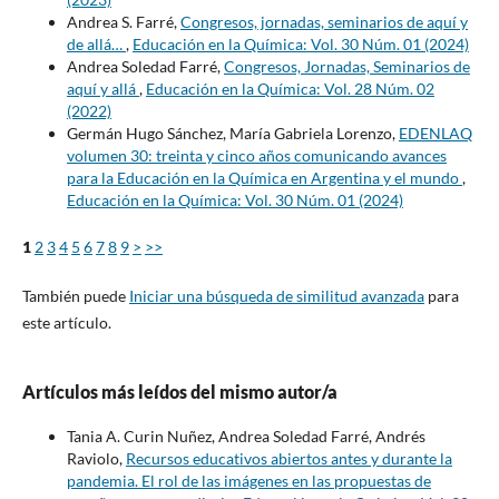
Andrea S. Farré,
Congresos, jornadas, seminarios de aquí y
de allá…
,
Educación en la Química: Vol. 30 Núm. 01 (2024)
Andrea Soledad Farré,
Congresos, Jornadas, Seminarios de
aquí y allá
,
Educación en la Química: Vol. 28 Núm. 02
(2022)
Germán Hugo Sánchez, María Gabriela Lorenzo,
EDENLAQ
volumen 30: treinta y cinco años comunicando avances
para la Educación en la Química en Argentina y el mundo
,
Educación en la Química: Vol. 30 Núm. 01 (2024)
1
2
3
4
5
6
7
8
9
>
>>
También puede
Iniciar una búsqueda de similitud avanzada
para
este artículo.
Artículos más leídos del mismo autor/a
Tania A. Curin Nuñez, Andrea Soledad Farré, Andrés
Raviolo,
Recursos educativos abiertos antes y durante la
pandemia. El rol de las imágenes en las propuestas de