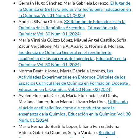
Germán Hugo Sánchez, María Gabriela Lorenzo,
El lugar de
la Química entre las Ciencias y la Tecnología
,
Educación en
la Química: Vol. 31 Núm. 01 (2025)
Andrea Silvana Ciriaco,
XX Reunión de Educadores en la
Química de la República Argentina
,
Educación en la
Química: Vol. 30 Núm. 01 (2024)
María Virginia Güizzo López, Miguel Ángel Castillo, Sofía
Zacur Vercellone, María A. Aparicio, Norma B. Moraga,
Incidencia de Química General en el rendimiento
académico de las carreras de Ingeniería
,
Educación en la
Química: Vol. 30 Núm. 01 (2024)
Norma Beatriz Jones, María Gabriela Lorenzo,
Las
Actividades Experimentales en Entornos Digitales de los
Espacios Curriculares de Química en Formación Docente
,
Educación en la Química: Vol. 30 Núm. 02 (2024)
Ayelén Florencia Crespi, María Florencia Leal Denis,
Mariana Hamer, Juan Manuel Lázaro Martínez,
Utilizando
el ácido acetilsalicílico como eje conductor para la
enseñanza de la Química
,
Educación en la Química: Vol. 30
Núm. 01 (2024)
Mario Fernando Bustillo López, Liliana Ferrer, Silvina
Videla, Gabriela Ohanian, Sergio Vardaro,
Realidad