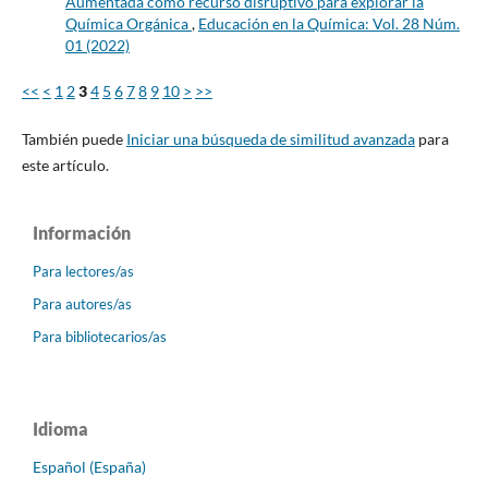
Aumentada como recurso disruptivo para explorar la
Química Orgánica
,
Educación en la Química: Vol. 28 Núm.
01 (2022)
<<
<
1
2
3
4
5
6
7
8
9
10
>
>>
También puede
Iniciar una búsqueda de similitud avanzada
para
este artículo.
Información
Para lectores/as
Para autores/as
Para bibliotecarios/as
Idioma
Español (España)