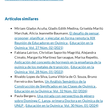
Artículos similares
Miriam Gladys Acuña, Gladis Edith Medina, Griselda Marilú
Marchak, Alicia Jeannette Baumann,
El desafío de pensar,
proponer, planificar, y ejecutar en forma remota la XIX
Reunión de Educadores en Química
,
Educación en la
Química: Vol. 27 Núm. 02 (2021)
Fabiana Lairion, Christian Saporito Magriñá, Alejandra
Cimato, Margarita Martinez Sarrasague, Marisa Repetto,
Aplicación del concepto de hormesis en la enseñanza de la
química de los metales de transición
,
Educación en la
Química: Vol. 28 Núm. 01 (2022)
Rivaldo Lopes da Silva, Luma Vitória de O. Souza, Bruno
Ferreira dos Santos,
Un Análisis Semántico de la
Construcción de Significados en las Clases de Química
,
Educación en la Química: Vol. 32 Núm. 02 (2026)
Paula Bergero,
Una mirada con perspectiva de género
sobre Dominga C. Lanza, primera Doctora en Química de la
UNLP
,
Educación en la Química: Vol. 30 Núm. 01 (2024)