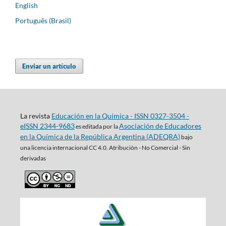
English
Português (Brasil)
Enviar un artículo
La revista
Educación en la Química - ISSN 0327-3504 -
eISSN 2344-9683
Asociación de Educadores
es editada por la
en la Química de la República Argentina (ADEQRA)
bajo
una
licencia internacional CC 4.0. Atribución - No Comercial - Sin
derivadas