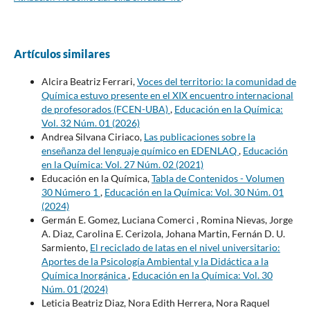
Artículos similares
Alcira Beatriz Ferrari,
Voces del territorio: la comunidad de
Química estuvo presente en el XIX encuentro internacional
de profesorados (FCEN-UBA)
,
Educación en la Química:
Vol. 32 Núm. 01 (2026)
Andrea Silvana Ciriaco,
Las publicaciones sobre la
enseñanza del lenguaje químico en EDENLAQ
,
Educación
en la Química: Vol. 27 Núm. 02 (2021)
Educación en la Química,
Tabla de Contenidos - Volumen
30 Número 1
,
Educación en la Química: Vol. 30 Núm. 01
(2024)
Germán E. Gomez, Luciana Comerci , Romina Nievas, Jorge
A. Diaz, Carolina E. Cerizola, Johana Martin, Fernán D. U.
Sarmiento,
El reciclado de latas en el nivel universitario:
Aportes de la Psicología Ambiental y la Didáctica a la
Química Inorgánica
,
Educación en la Química: Vol. 30
Núm. 01 (2024)
Leticia Beatriz Diaz, Nora Edith Herrera, Nora Raquel