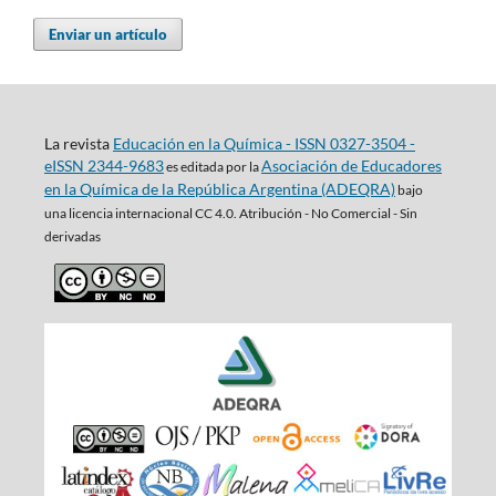
Enviar un artículo
La revista
Educación en la Química - ISSN 0327-3504 -
eISSN 2344-9683
Asociación de Educadores
es editada por la
en la Química de la República Argentina (ADEQRA)
bajo
una
licencia internacional CC 4.0. Atribución - No Comercial - Sin
derivadas