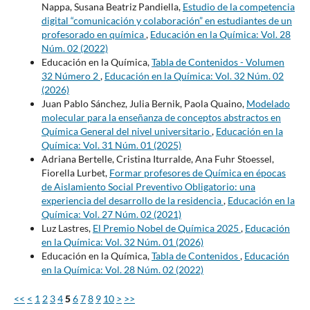
Nappa, Susana Beatriz Pandiella,
Estudio de la competencia
digital “comunicación y colaboración” en estudiantes de un
profesorado en química
,
Educación en la Química: Vol. 28
Núm. 02 (2022)
Educación en la Química,
Tabla de Contenidos - Volumen
32 Número 2
,
Educación en la Química: Vol. 32 Núm. 02
(2026)
Juan Pablo Sánchez, Julia Bernik, Paola Quaino,
Modelado
molecular para la enseñanza de conceptos abstractos en
Química General del nivel universitario
,
Educación en la
Química: Vol. 31 Núm. 01 (2025)
Adriana Bertelle, Cristina Iturralde, Ana Fuhr Stoessel,
Fiorella Lurbet,
Formar profesores de Química en épocas
de Aislamiento Social Preventivo Obligatorio: una
experiencia del desarrollo de la residencia
,
Educación en la
Química: Vol. 27 Núm. 02 (2021)
Luz Lastres,
El Premio Nobel de Química 2025
,
Educación
en la Química: Vol. 32 Núm. 01 (2026)
Educación en la Química,
Tabla de Contenidos
,
Educación
en la Química: Vol. 28 Núm. 02 (2022)
<<
<
1
2
3
4
5
6
7
8
9
10
>
>>