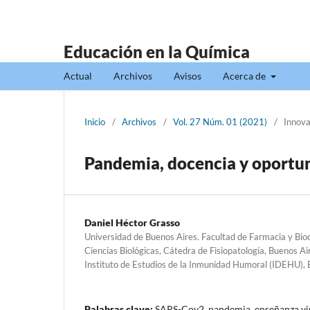
Educación en la Química
Actual
Archivos
Avisos
Acerca de
Inicio
/
Archivos
/
Vol. 27 Núm. 01 (2021)
/
Innova
Pandemia, docencia y oportu
Daniel Héctor Grasso
Universidad de Buenos Aires. Facultad de Farmacia y Bi
Ciencias Biológicas, Cátedra de Fisiopatología, Buenos A
Instituto de Estudios de la Inmunidad Humoral (IDEHU), 
Palabras clave:
SARS-Cov2, pandemia, enseñanza vi