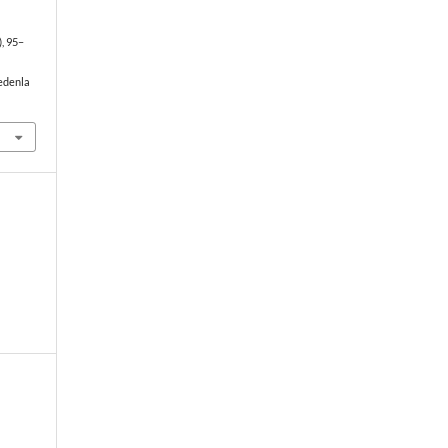
), 95–
edenla
r