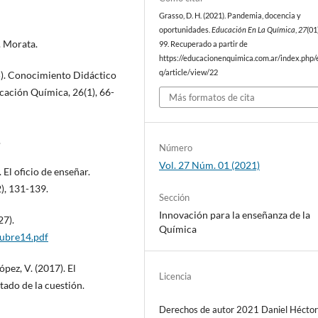
Grasso, D. H. (2021). Pandemia, docencia y
oportunidades.
Educación En La Química
,
27
(01
. Morata.
99. Recuperado a partir de
https://educacionenquimica.com.ar/index.php/
q/article/view/22
015). Conocimiento Didáctico
cación Química, 26(1), 66-
Más formatos de cita
.
Número
Vol. 27 Núm. 01 (2021)
. El oficio de enseñar.
), 131-139.
Sección
Innovación para la enseñanza de la
27).
Química
tubre14.pdf
ópez, V. (2017). El
Licencia
tado de la cuestión.
Derechos de autor 2021 Daniel Hécto