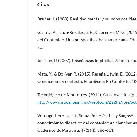
Citas
Bruner, J. (1988). Realidad mental y mundos posibles
Garritz, A., Daza-Rosales, S. F., & Lorenzo, M. G. (2
del Contenido. Una perspectiva Iberoamericana. Edu
70.
Jackson, P. (2007). Enseñanzas Implícitas. Amorrortu
Mata, Y., & Bolívar, R. (2015). Reseña Litwin, E. (2012)
Condiciones y contexto. Educ@ción En Contexto, 1(2
Tecnológico de Monterrey. (2014). Aula Invertida (p. 
http://www.sitios.itesm.mx/webtools/Zs2Ps/roie/oc
Verdugo-Perona, J. J., Solaz-Portolés, J. J. y Sanjosé-L
conocimiento didáctico del contenido en ciencias: es
Cadernos de Pesquisa, 47(164), 586-611.