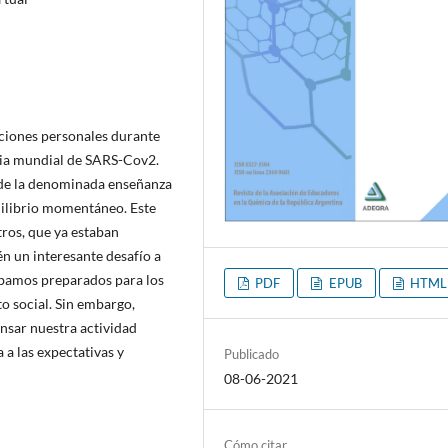
epciones personales durante
mia mundial de SARS-Cov2.
 de la denominada enseñanza
uilibrio momentáneo. Este
ros, que ya estaban
én un interesante desafío a
tábamos preparados para los
PDF
EPUB
HTML
o social. Sin embargo,
nsar nuestra actividad
a las expectativas y
Publicado
08-06-2021
Cómo citar