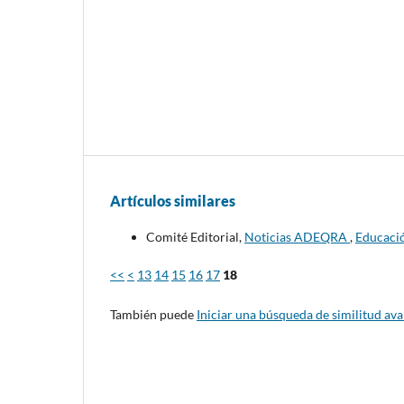
Artículos similares
Comité Editorial,
Noticias ADEQRA
,
Educació
<<
<
13
14
15
16
17
18
También puede
Iniciar una búsqueda de similitud av