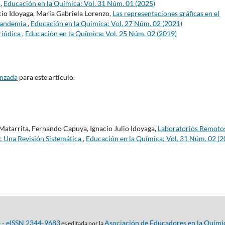
4
,
Educación en la Química: Vol. 31 Núm. 01 (2025)
cio Idoyaga, María Gabriela Lorenzo,
Las representaciones gráficas en el
 pandemia
,
Educación en la Química: Vol. 27 Núm. 02 (2021)
eriódica
,
Educación en la Química: Vol. 25 Núm. 02 (2019)
anzada
para este artículo.
atarrita, Fernando Capuya, Ignacio Julio Idoyaga,
Laboratorios Remoto
: Una Revisión Sistemática
,
Educación en la Química: Vol. 31 Núm. 02 (2
4 - eISSN 2344-9683
Asociación de Educadores en la Quími
es editada por la