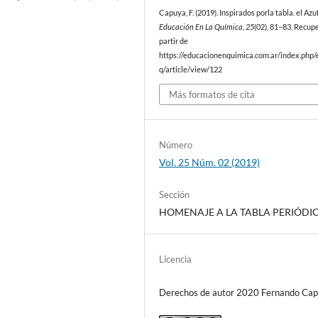
Capuya, F. (2019). Inspirados porla tabla. el Azu
Educación En La Química
,
25
(02), 81–83. Recup
partir de
https://educacionenquimica.com.ar/index.php/
q/article/view/122
Más formatos de cita
Número
Vol. 25 Núm. 02 (2019)
Sección
HOMENAJE A LA TABLA PERIÓDI
Licencia
Derechos de autor 2020 Fernando Ca