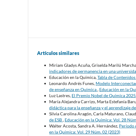
Artículos similares
Miriam Gladys Acuña, Griselda Marilú Marcha
indicadores de permanencia en una universida
Educación en la Química,
Tabla de Contenido
Leonardo Andrés Funes,
Modelo Interconectad
de enseñanza en Química
,
Educación en la Qu
Luz Lastres,
El Premio Nobel de Química 202
María Alejandra Carrizo, Marta Estefanía Barut
didáctica para la enseñanza y el aprendizaje d
Silvia Carolina Aragón, Carla Maturano, Claud
de ESB
,
Educación en la Química: Vol. 28 Núm
Walter Acosta, Sandra A. Hernández,
Período 
en la Química: Vol. 29 Núm. 02 (2023)