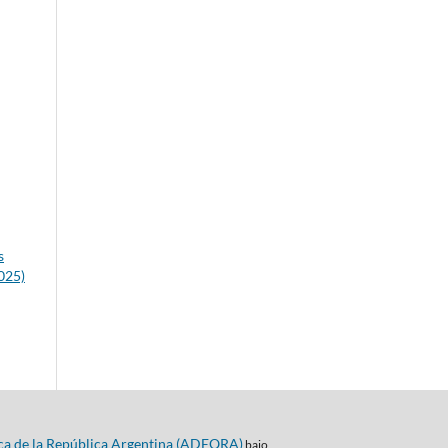
s
025)
ca de la República Argentina (ADEQRA)
bajo