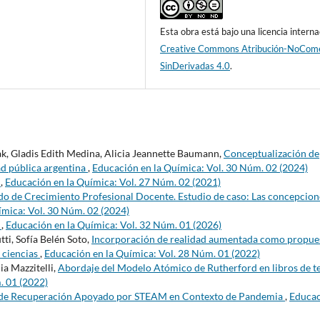
Esta obra está bajo una licencia interna
Creative Commons Atribución-NoCome
SinDerivadas 4.0
.
k, Gladis Edith Medina, Alicia Jeannette Baumann,
Conceptualización de
d pública argentina
,
Educación en la Química: Vol. 30 Núm. 02 (2024)
s
,
Educación en la Química: Vol. 27 Núm. 02 (2021)
o de Crecimiento Profesional Docente. Estudio de caso: Las concepcion
ímica: Vol. 30 Núm. 02 (2024)
5
,
Educación en la Química: Vol. 32 Núm. 01 (2026)
ti, Sofía Belén Soto,
Incorporación de realidad aumentada como propue
e ciencias
,
Educación en la Química: Vol. 28 Núm. 01 (2022)
ia Mazzitelli,
Abordaje del Modelo Atómico de Rutherford en libros de t
. 01 (2022)
de Recuperación Apoyado por STEAM en Contexto de Pandemia
,
Educa