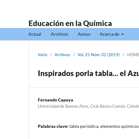
Educación en la Química
Actual
Archivos
Avisos
Acerca de
Inicio
/
Archivos
/
Vol. 25 Núm. 02 (2019)
/
HOMEN
Inspirados porla tabla... el Az
Fernando Capuya
Universidad de Buenos Aires, Ciclo Básico Común, Cáted
Palabras clave:
tabla periódica, elementos químicos