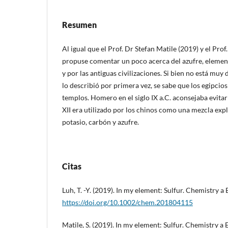
Resumen
Al igual que el Prof. Dr Stefan Matile (2019) y el Prof
propuse comentar un poco acerca del azufre, elemen
y por las antiguas civilizaciones. Si bien no está muy 
lo describió por primera vez, se sabe que los egipcios
templos. Homero en el siglo IX a.C. aconsejaba evitar s
XII era utilizado por los chinos como una mezcla expl
potasio, carbón y azufre.
Citas
Luh, T. -Y. (2019). In my element: Sulfur. Chemistry a
https://doi.org/10.1002/chem.201804115
Matile, S. (2019). In my element: Sulfur. Chemistry a