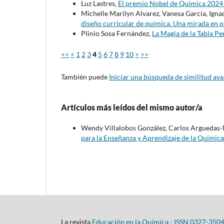
Luz Lastres,
El premio Nobel de Química 202
Michelle Marilyn Alvarez, Vanesa García, Igna
diseño curricular de química. Una mirada en
Plinio Sosa Fernández,
La Magia de la Tabla P
<<
<
1
2
3
4
5
6
7
8
9
10
>
>>
También puede
Iniciar una búsqueda de similitud av
Artículos más leídos del mismo autor/a
Wendy Villalobos González, Carlos Arguedas-M
para la Enseñanza y Aprendizaje de la Química
La revista
Educación en la Química - ISSN 0327-350