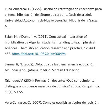
Luna Villarreal, E. (1999). Diseño de estrategias de enseñanza para
el tema: hibridación del átomo de carbono. (tesis de grado).
Universidad Autónoma de Nuevo León, San Nicolás de la Garza,
NL.
Salah, H., y Dumon, A. (2011). Conceptual integration of
hibridization by Algerian students intending to teach physical
sciences. Chemistry education research and practice, 12, 443 –
453.
https://doi.org/10.1039/c1rp90049h
Sanmartí, N. (2002). Didáctica de las ciencias en la educación
secundaria obligatoria. Madrid: Síntesis Educación.
Talanquer, V. (2004). Formación docente: ¿Qué conocimiento
distingue a los buenos maestros de química? Educación química,
15(1), 60-66.
Vera Carrasco, O. (2009). Cómo es escribir artículos de revisión.