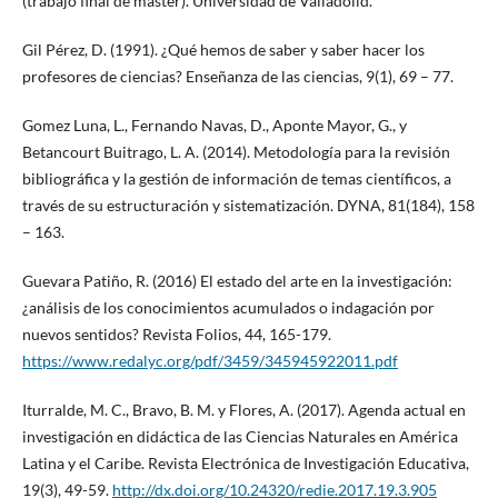
(trabajo final de máster). Universidad de Valladolid.
Gil Pérez, D. (1991). ¿Qué hemos de saber y saber hacer los
profesores de ciencias? Enseñanza de las ciencias, 9(1), 69 – 77.
Gomez Luna, L., Fernando Navas, D., Aponte Mayor, G., y
Betancourt Buitrago, L. A. (2014). Metodología para la revisión
bibliográfica y la gestión de información de temas científicos, a
través de su estructuración y sistematización. DYNA, 81(184), 158
– 163.
Guevara Patiño, R. (2016) El estado del arte en la investigación:
¿análisis de los conocimientos acumulados o indagación por
nuevos sentidos? Revista Folios, 44, 165-179.
https://www.redalyc.org/pdf/3459/345945922011.pdf
Iturralde, M. C., Bravo, B. M. y Flores, A. (2017). Agenda actual en
investigación en didáctica de las Ciencias Naturales en América
Latina y el Caribe. Revista Electrónica de Investigación Educativa,
19(3), 49-59.
http://dx.doi.org/10.24320/redie.2017.19.3.905