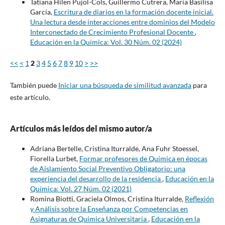
Tatiana Hilen Pujol-Cols, Guillermo Cutrera, María Basilisa
García,
Escritura de diarios en la formación docente inicial.
Una lectura desde interacciones entre dominios del Modelo
Interconectado de Crecimiento Profesional Docente
,
Educación en la Química: Vol. 30 Núm. 02 (2024)
<<
<
1
2
3
4
5
6
7
8
9
10
>
>>
También puede
Iniciar una búsqueda de similitud avanzada
para
este artículo.
Artículos más leídos del mismo autor/a
Adriana Bertelle, Cristina Iturralde, Ana Fuhr Stoessel,
Fiorella Lurbet,
Formar profesores de Química en épocas
de Aislamiento Social Preventivo Obligatorio: una
experiencia del desarrollo de la residencia
,
Educación en la
Química: Vol. 27 Núm. 02 (2021)
Romina Biotti, Graciela Olmos, Cristina Iturralde,
Reflexión
y Análisis sobre la Enseñanza por Competencias en
Asignaturas de Química Universitaria
,
Educación en la