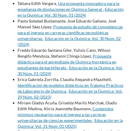
Tatiana Edith Vergara,
Una propuesta innovadora para la
enseñanza de disoluciones en Química General
,
Educación
en la Química: Vol. 30 Núm. 01 (2024)
Paola Soledad Bustamante, José Eduardo Galiano, José
Manuel Sáez López,
Propuesta de estudio de competencias
para el ingreso en carreras científicas tecnológicas
universitarias
,
Educación en la Química: Vol. 30 Núm. 02
(2024)
Freddy Eduardo Santana Giler, Yulixis Cano, Wilson
Rengifo Mendoza, Stefanni Chinga López,
Propuesta
didáctica para el aprendizaje de Química Inorgánica en
estudiantes de bachillerato
,
Educación en la Química: Vol.
30 Núm. 01 (2024)
Erica Gabriela Zorrilla, Claudia Alejandra Mazzitelli,
Identificación de modelos didácticos en Trabajos Prácticos
de Laboratorio de Química
,
Educación en la Química: Vol.
29 Núm. 02 (2023)
Miriam Gladys Acuña, Griselda Marilú Marchak, Gladis
Edith Medina, Alicia Jeannette Baumann,
Contenidos
mínimos necesarios para el ingreso a las carreras
universitarias de ciencias experimentales
,
Educación en la
Química: Vol. 31 Núm. 01 (2025)