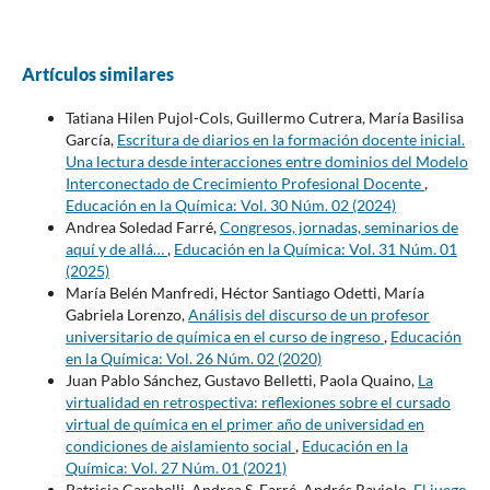
Artículos similares
Tatiana Hilen Pujol-Cols, Guillermo Cutrera, María Basilisa
García,
Escritura de diarios en la formación docente inicial.
Una lectura desde interacciones entre dominios del Modelo
Interconectado de Crecimiento Profesional Docente
,
Educación en la Química: Vol. 30 Núm. 02 (2024)
Andrea Soledad Farré,
Congresos, jornadas, seminarios de
aquí y de allá…
,
Educación en la Química: Vol. 31 Núm. 01
(2025)
María Belén Manfredi, Héctor Santiago Odetti, María
Gabriela Lorenzo,
Análisis del discurso de un profesor
universitario de química en el curso de ingreso
,
Educación
en la Química: Vol. 26 Núm. 02 (2020)
Juan Pablo Sánchez, Gustavo Belletti, Paola Quaino,
La
virtualidad en retrospectiva: reflexiones sobre el cursado
virtual de química en el primer año de universidad en
condiciones de aislamiento social
,
Educación en la
Química: Vol. 27 Núm. 01 (2021)
Patricia Carabelli, Andrea S. Farré, Andrés Raviolo,
El juego