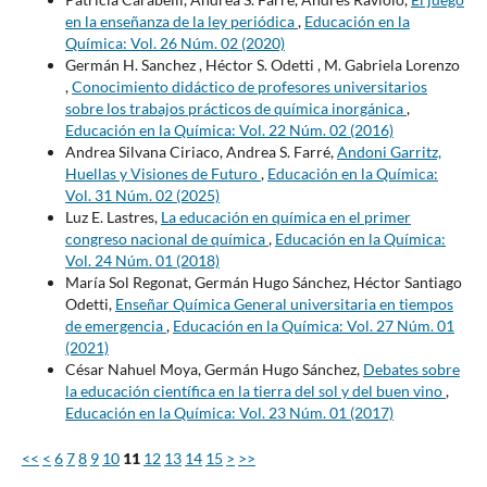
en la enseñanza de la ley periódica
,
Educación en la
Química: Vol. 26 Núm. 02 (2020)
Germán H. Sanchez , Héctor S. Odetti , M. Gabriela Lorenzo
,
Conocimiento didáctico de profesores universitarios
sobre los trabajos prácticos de química inorgánica
,
Educación en la Química: Vol. 22 Núm. 02 (2016)
Andrea Silvana Ciriaco, Andrea S. Farré,
Andoni Garritz,
Huellas y Visiones de Futuro
,
Educación en la Química:
Vol. 31 Núm. 02 (2025)
Luz E. Lastres,
La educación en química en el primer
congreso nacional de química
,
Educación en la Química:
Vol. 24 Núm. 01 (2018)
María Sol Regonat, Germán Hugo Sánchez, Héctor Santiago
Odetti,
Enseñar Química General universitaria en tiempos
de emergencia
,
Educación en la Química: Vol. 27 Núm. 01
(2021)
César Nahuel Moya, Germán Hugo Sánchez,
Debates sobre
la educación científica en la tierra del sol y del buen vino
,
Educación en la Química: Vol. 23 Núm. 01 (2017)
<<
<
6
7
8
9
10
11
12
13
14
15
>
>>