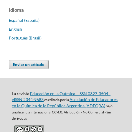
Idioma
Español (España)
English
Português (Brasil)
Enviar un artículo
La revista
Educación en la Química - ISSN 0327-3504 -
eISSN 2344-9683
Asociación de Educadores
es editada por la
en la Química de la República Argentina (ADEQRA)
bajo
una
licencia internacional CC 4.0. Atribución - No Comercial - Sin
derivadas