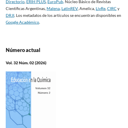
Directorio
,
ERIH PLUS
,
EuroPub,
Núcleo Básico de Revistas
Científicas Argentinas,
Malena
,
LatinREV
, Amelica,
LivRe
,
CIRC
y
DRJI
. Los metadatos de los artículos se encuentran disponibles en
Google Académico
.
Número actual
Vol. 32 Núm. 02 (2026)