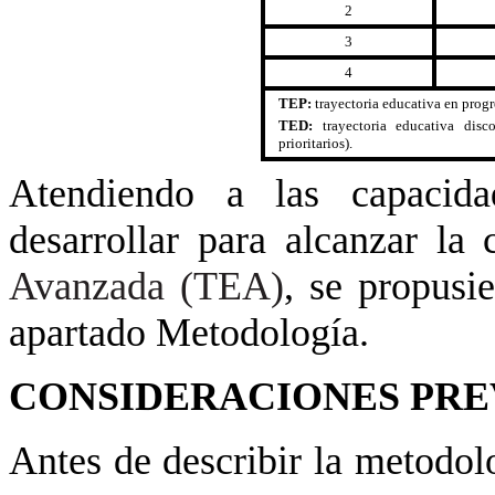
2
3
4
TEP:
trayectoria educativa en progr
TED:
trayectoria educativa disc
prioritarios).
Atendiendo a las capacida
desarrollar para alcanzar la
Avanzada (TEA)
, se propusie
apartado Metodología.
CONSIDERACIONES PRE
Antes de describir la metodol